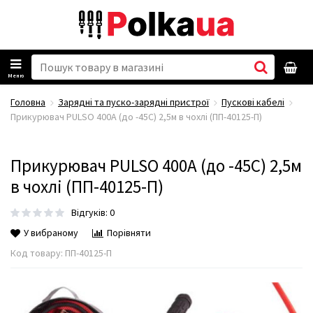
Меню
Головна
Зарядні та пуско-зарядні пристрої
Пускові кабелі
Прикурювач PULSO 400А (до -45С) 2,5м в чохлі (ПП-40125-П)
Прикурювач PULSO 400А (до -45С) 2,5м
в чохлі (ПП-40125-П)
Відгуків: 0
У вибраному
Порівняти
Код товару:
ПП-40125-П