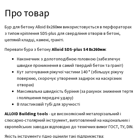
Про товар
Бур для бетону Alloid 8x260мм використовується в перфораторах
з типом кріплення SDS-plus для свердління отворів в бетоні,
цегляній кладці, камені, граніті.
Переваги бура з бетону
Alloid SDS-plus S4 8x260мм
:
Наконечник з долотоподібною головкою (забезпечує
швидке проникнення в самий твердий бетон та граніт)
Кут заточування ріжучої частини 140 ° (збільшує ріжучу
поверхню, скорочує утворення задирок на наскрізних
отворах)
Максимальна швидкість буріння (за рахунок зниження тертя
і поліпшення передачі удару)
В пластиковій тубі для зручності
ALLOID Building tools
- це високоякісний металорізальний і
слюсарно-столярний інструмент, виготовлений на національних і
європейських заводах відповідно до технічних вимог ГОСТ, ТУ, DIN.
Якість інструменту гідно оцінили такі підприємства: