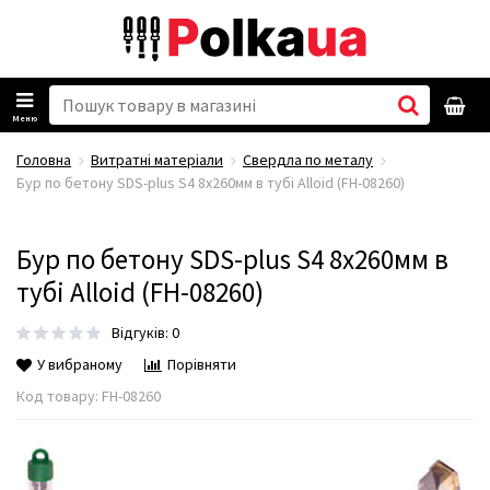
Меню
Головна
Витратні матеріали
Свердла по металу
Бур по бетону SDS-plus S4 8x260мм в тубі Alloid (FH-08260)
Бур по бетону SDS-plus S4 8x260мм в
тубі Alloid (FH-08260)
Відгуків: 0
У вибраному
Порівняти
Код товару:
FH-08260